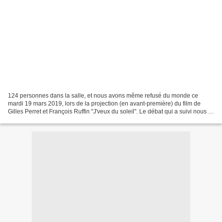
124 personnes dans la salle, et nous avons même refusé du monde ce
mardi 19 mars 2019, lors de la projection (en avant-première) du film de
Gilles Perret et François Ruffin "J'veux du soleil". Le débat qui a suivi nous a
permis d'entendre les témoignages...