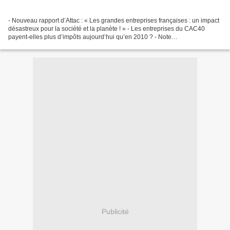
- Nouveau rapport d’Attac : « Les grandes entreprises françaises : un impact
désastreux pour la société et la planète ! » - Les entreprises du CAC40
payent-elles plus d’impôts aujourd’hui qu’en 2010 ? - Note
d’accompagnement du rapport « les grandes entreprises...
Publicité