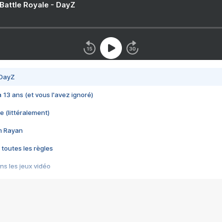
 Battle Royale - DayZ
 DayZ
 a 13 ans (et vous l'avez ignoré)
e (littéralement)
im Rayan
 toutes les règles
s les jeux vidéo
us choquant de Rockstar ? - Le scandale BULLY
e plus moche de Steam
du RÊVE tourne au CAUCHEMAR