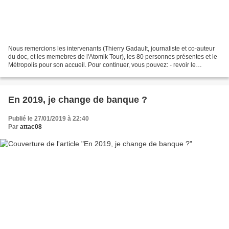
Nous remercions les intervenants (Thierry Gadault, journaliste et co-auteur
du doc, et les memebres de l'Atomik Tour), les 80 personnes présentes et le
Métropolis pour son accueil. Pour continuer, vous pouvez: - revoir le
documentaire - suivre l'Atomik...
En 2019, je change de banque ?
Publié le 27/01/2019 à 22:40
Par
attac08