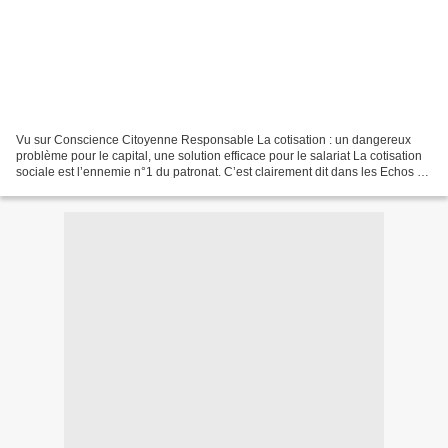
Vu sur Conscience Citoyenne Responsable La cotisation : un dangereux
problème pour le capital, une solution efficace pour le salariat La cotisation
sociale est l’ennemie n°1 du patronat. C’est clairement dit dans les Echos du
19 juin 2012 : « Avant tout,...