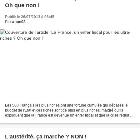
Oh que non !
Publié le 26/07/2013 à 06:45
Par
attac08
Les 500 Français les plus riches ont une fortune cumulée qui dépasse le
budget de l'État et ces riches sont de plus en plus riches, malgré qu'ils
expliquent que la France est devenue un enfer fiscal et que la crise réduit à
néant leurs bénéfices. Pourtant...
L'austérité, ça marche ? NON !