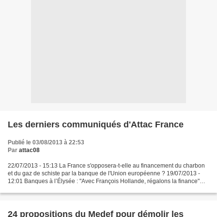
Les derniers communiqués d'Attac France
Publié le 03/08/2013 à 22:53
Par
attac08
22/07/2013 - 15:13 La France s'opposera-t-elle au financement du charbon
et du gaz de schiste par la banque de l'Union européenne ? 19/07/2013 -
12:01 Banques à l’Élysée : "Avec François Hollande, régalons la finance"
11/07/2013 - 17:02 L’aveu de M. Moscovici...
24 propositions du Medef pour démolir les