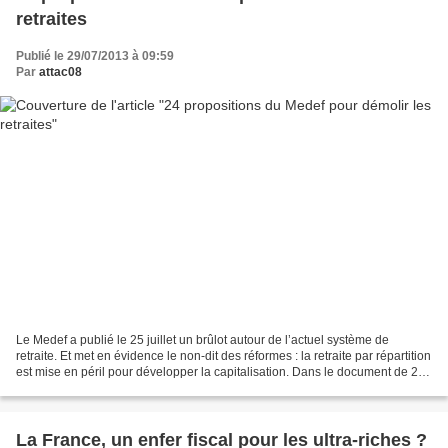
retraites
Publié le 29/07/2013 à 09:59
Par
attac08
Le Medef a publié le 25 juillet un brûlot autour de l’actuel système de
retraite. Et met en évidence le non-dit des réformes : la retraite par répartition
est mise en péril pour développer la capitalisation. Dans le document de 28
pages, intitulé : «...
La France, un enfer fiscal pour les ultra-riches ?