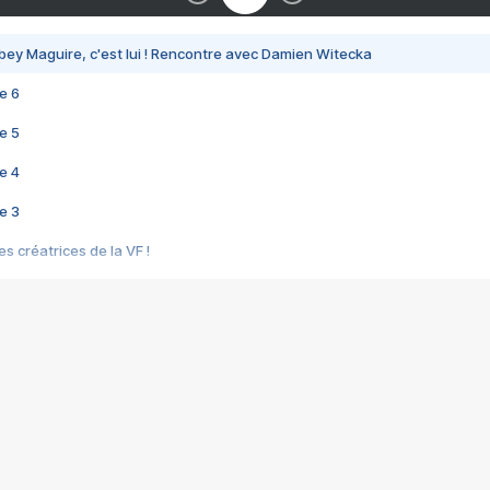
bey Maguire, c'est lui ! Rencontre avec Damien Witecka
e 6
e 5
e 4
e 3
s créatrices de la VF !
e 2
e 1
e Mektoub My Love arrive enfin ! Rencontre avec Shaïn Boumedine et Sal
i : après Toni en famille
elle réalise le bouleversant Dites lui que je l'aime
ais ! Rencontre autour de Vie privée de Rebecca Zlotowski