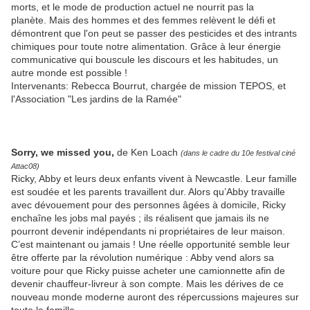
morts, et le mode de production actuel ne nourrit pas la
planète. Mais des hommes et des femmes relèvent le défi et
démontrent que l'on peut se passer des pesticides et des intrants
chimiques pour toute notre alimentation. Grâce à leur énergie
communicative qui bouscule les discours et les habitudes, un
autre monde est possible !
Intervenants: Rebecca Bourrut, chargée de mission TEPOS, et
l'Association "Les jardins de la Ramée"
Sorry, we missed you,
de Ken Loach
(dans le cadre du 10e festival ciné
Attac08)
Ricky, Abby et leurs deux enfants vivent à Newcastle. Leur famille
est soudée et les parents travaillent dur. Alors qu’Abby travaille
avec dévouement pour des personnes âgées à domicile, Ricky
enchaîne les jobs mal payés ; ils réalisent que jamais ils ne
pourront devenir indépendants ni propriétaires de leur maison.
C’est maintenant ou jamais ! Une réelle opportunité semble leur
être offerte par la révolution numérique : Abby vend alors sa
voiture pour que Ricky puisse acheter une camionnette afin de
devenir chauffeur-livreur à son compte. Mais les dérives de ce
nouveau monde moderne auront des répercussions majeures sur