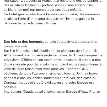
réalisateur a parcouru la France à la recherche des personnes et
des initiatives locales qui portent l’espoir d’une société plus
solidaire, un meilleur monde pour ses deux enfants.
De l’intelligence collective à l’économie circulaire, des monnaies
locales à l’idée d’un revenu de base, ce film nous guide à la
découverte de ce Nouveau Monde.
Des lois et des hommes,
de Loïc Jourdain
(dans le cadre du 9ème
festival ciné Attac08)
Sur l’île irlandaise d’Inishboffin on est pêcheurs de père en fils.
Alors, quand une nouvelle réglementation de l’Union Européenne
prive John O’Brien de son mode de vie ancestral, il prend la tête
d’une croisade pour faire valoir le simple droit des autochtones à
vivre de leurs ressources traditionnelles. Fédérant ONG,
pêcheurs de toute l’Europe et simples citoyens, John va braver
pendant 8 ans les lobbies industriels et prouver, des côtes du
Donegal aux couloirs de Bruxelles, qu’une autre Europe est
possible.
Intervenant: Claude Layalle, commission Europe d'Attac France