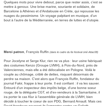
Quelques mots pour vivre debout, parce que rester assis, c’est se
mettre à genoux. Une brise marine, souriante et solidaire, de
Barcelone à Athènes et d’Andalousie en Crète, qui repousse les
nuages du pessimisme. Un voyage palpitant en musique, d’un
bout à l’autre de la Méditerranée, en terres de luttes et d’utopie.
Merci patron
, François Ruffin
(dans le cadre du 6e festival ciné-Attac08)
Pour Jocelyne et Serge Klur, rien ne va plus : leur usine fabriquait
des costumes Kenzo (Groupe LVMH), à Poix-du-Nord, près de
Valenciennes, mais elle a été délocalisée en Pologne. Voilà le
couple au chômage, criblé de dettes, risquant désormais de
perdre sa maison. C'est alors que François Ruffin, fondateur du
journal Fakir, frappe à leur porte. Il est confiant : il va les sauver.
Entouré d'un inspecteur des impôts belge, d'une bonne soeur
rouge, de la déléguée CGT, et d'ex-vendeurs à la Samaritaine, il
ira porter le cas Klur à l'assemblée générale de LVMH, bien
décidé à toucher le coeur de son PDG, Bernard Arnault. Mais ces
David frondeurs pourront-ils l'emporter contre un Goliath