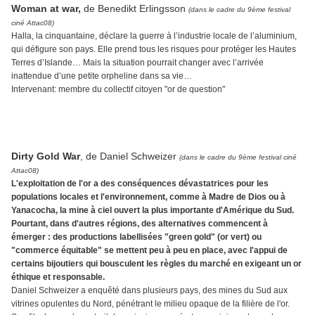
Woman at war,
de Benedikt Erlingsson
(dans le cadre du 9ème festival
ciné Attac08)
Halla, la cinquantaine, déclare la guerre à l’industrie locale de l’aluminium,
qui défigure son pays. Elle prend tous les risques pour protéger les Hautes
Terres d’Islande… Mais la situation pourrait changer avec l’arrivée
inattendue d’une petite orpheline dans sa vie…
Intervenant: membre du collectif citoyen "or de question"
Dirty Gold War
, de Daniel Schweizer
(dans le cadre du 9ème festival ciné
Attac08)
L'exploitation de l'or a des conséquences dévastatrices pour les
populations locales et l'environnement, comme à Madre de Dios ou à
Yanacocha, la mine à ciel ouvert la plus importante d'Amérique du Sud.
Pourtant, dans d'autres régions, des alternatives commencent à
émerger : des productions labellisées "green gold" (or vert) ou
"commerce équitable" se mettent peu à peu en place, avec l'appui de
certains bijoutiers qui bousculent les règles du marché en exigeant un or
éthique et responsable.
Daniel Schweizer a enquêté dans plusieurs pays, des mines du Sud aux
vitrines opulentes du Nord, pénétrant le milieu opaque de la filière de l'or.