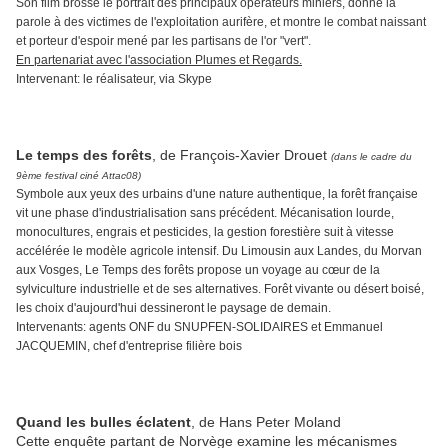
Son film brosse le portrait des principaux opérateurs miniers, donne la
parole à des victimes de l'exploitation aurifère, et montre le combat naissant
et porteur d'espoir mené par les partisans de l'or "vert".
En partenariat avec l'association Plumes et Regards.
Intervenant: le réalisateur, via Skype
Le temps des forêts
, de François-Xavier Drouet
(dans le cadre du
9ème festival ciné Attac08)
Symbole aux yeux des urbains d'une nature authentique, la forêt française
vit une phase d'industrialisation sans précédent. Mécanisation lourde,
monocultures, engrais et pesticides, la gestion forestière suit à vitesse
accélérée le modèle agricole intensif. Du Limousin aux Landes, du Morvan
aux Vosges, Le Temps des forêts propose un voyage au cœur de la
sylviculture industrielle et de ses alternatives. Forêt vivante ou désert boisé,
les choix d'aujourd'hui dessineront le paysage de demain.
Intervenants: agents ONF du SNUPFEN-SOLIDAIRES et Emmanuel
JACQUEMIN, chef d'entreprise filière bois
Quand les bulles éclatent
, de Hans Peter Moland
Cette enquête partant de Norvège examine les mécanismes