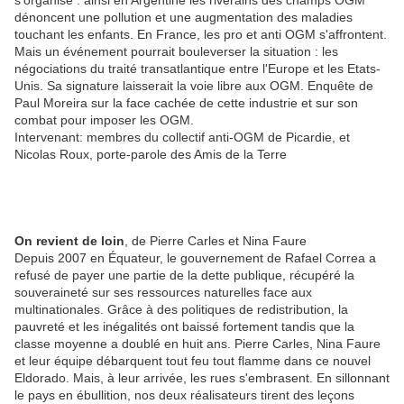
s'organise : ainsi en Argentine les riverains des champs OGM
dénoncent une pollution et une augmentation des maladies
touchant les enfants. En France, les pro et anti OGM s'affrontent.
Mais un événement pourrait bouleverser la situation : les
négociations du traité transatlantique entre l'Europe et les Etats-
Unis. Sa signature laisserait la voie libre aux OGM. Enquête de
Paul Moreira sur la face cachée de cette industrie et sur son
combat pour imposer les OGM.
Intervenant: membres du collectif anti-OGM de Picardie, et
Nicolas Roux, porte-parole des Amis de la Terre
On revient de loin
, de Pierre Carles et Nina Faure
Depuis 2007 en Équateur, le gouvernement de Rafael Correa a
refusé de payer une partie de la dette publique, récupéré la
souveraineté sur ses ressources naturelles face aux
multinationales. Grâce à des politiques de redistribution, la
pauvreté et les inégalités ont baissé fortement tandis que la
classe moyenne a doublé en huit ans. Pierre Carles, Nina Faure
et leur équipe débarquent tout feu tout flamme dans ce nouvel
Eldorado. Mais, à leur arrivée, les rues s'embrasent. En sillonnant
le pays en ébullition, nos deux réalisateurs tirent des leçons