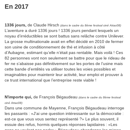
En 2017
1336 jours,
de Claude Hirsch
(dans le cadre du 8ème festival ciné Attac08)
L’aventure a duré 1336 jours ! 1336 jours pendant lesquels un
noyau d’irréductibles se sont battus sans relâche contre Unilever.
La grosse multinationale avait en effet décidé en 2010 de fermer
son usine de conditionnement de thé et infusion à côté
d’Aubagne, estimant qu’elle n’était pas rentable. Mais voilà ! Ces
82 personnes vont non seulement se battre pour que le rideau de
fer ne s’abaisse pas définitivement sur les portes de l’usine mais
cette bande d’entêtés va utiliser toutes les voies possibles et
imaginables pour maintenir leur activité, leur emploi et prouver à
ce trust international que l’entreprise reste viable !
N'importe qui,
de François Bégaudeau
(dans le cadre du 8ème festival
ciné Attac08)
Dans une commune de Mayenne, François Bégaudeau interroge
les passants : «J'ai une question intéressante sur la démocratie :
est-ce que vous vous sentez représenté ?» Le plus souvent, il
essuie des refus, hormis quelques réponses lapidaires : «Les