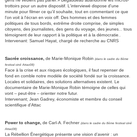
gens ne veulent pas parler.» Bégaudeau abandonne les micros-
trottoirs pour un autre dispositif. L'interviewé dispose d'une
minute pour filmer ce qu'il souhaite, tout en commentant ce que
l'on voit à l'écran en voix off. Des hommes et des femmes
politiques de tous bords, extrême droite comprise, de simples
citoyens, des journalistes, des gens du voyage, des jeunes... tous
témoignent de leur rapport à la politique et à la démocratie..
Intervenant: Samuel Hayat, chargé de recherche au CNRS
Sacrée croissance,
de Marie-Monique Robin
(dans le cadre du 8ème
festival ciné Attac08)
Face à la crise et aux risques écologiques, il faut repenser de
fond en comble notre modèle de société fondé sur la croissance.
Locales et solidaires, des solutions alternatives existent. Le
documentaire de Marie-Monique Robin témoigne de celles qui
vont – peut-être – orienter notre futur.
Intervenant; Jean Gadrey, économiste et membre du conseil
scientifique d'Attac
Power to change,
de Carl-A. Fechner
(dans le cadre du 8ème festival ciné
Attac08)
La Rébellion Énergétique présente une vision d’avenir : un