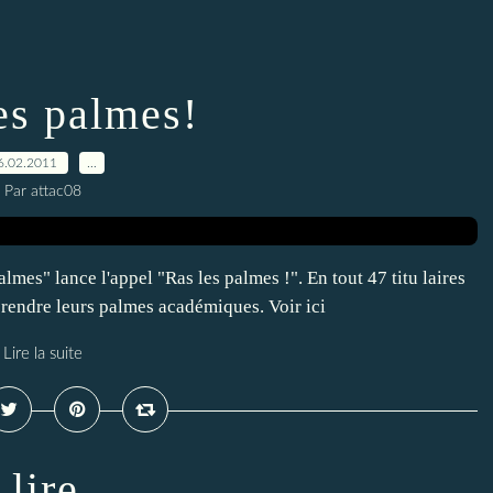
es palmes!
6.02.2011
…
Par attac08
mes" lance l'appel "Ras les palmes !". En tout 47 titu laires
 rendre leurs palmes académiques. Voir ici
Lire la suite
 lire...