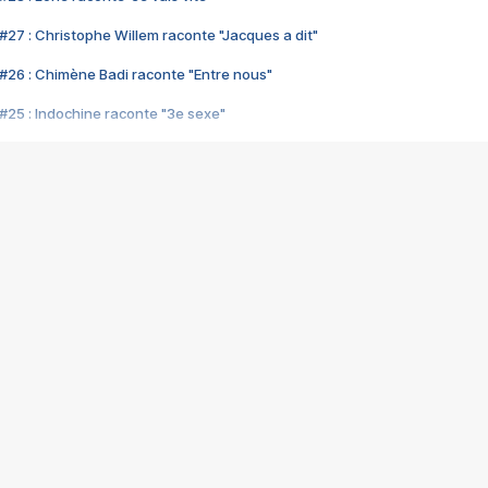
#27 : Christophe Willem raconte "Jacques a dit"
#26 : Chimène Badi raconte "Entre nous"
#25 : Indochine raconte "3e sexe"
#24 : Zaho raconte "C'est chelou"
#23 : Patrick Bruel raconte "Au café des délices"
#22 : Kyo raconte "Le chemin"
#21 : Nolwenn Leroy raconte "Cassé"
#20 : Patrick Hernandez raconte "Born to be alive"
#19 : Lorie raconte "Près de moi"
#18 : Michael Jones raconte "A nos actes manqués" (avec Jean-Jacque
#17 : Khaled raconte "Aïcha"
#16 : Corneille raconte "Parce qu'on vient de loin"