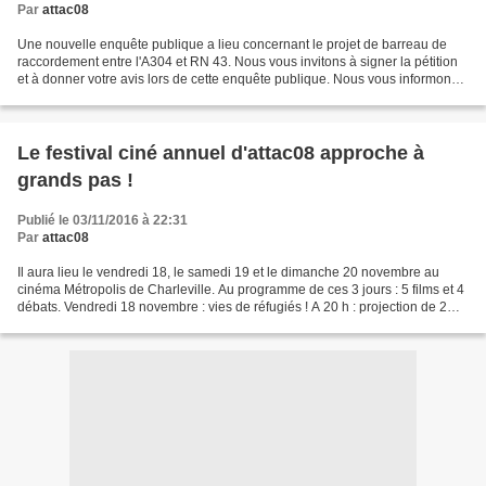
Par
attac08
Une nouvelle enquête publique a lieu concernant le projet de barreau de
raccordement entre l'A304 et RN 43. Nous vous invitons à signer la pétition
et à donner votre avis lors de cette enquête publique. Nous vous informons
que comme lors de l'enquête...
Le festival ciné annuel d'attac08 approche à
grands pas !
Publié le 03/11/2016 à 22:31
Par
attac08
Il aura lieu le vendredi 18, le samedi 19 et le dimanche 20 novembre au
cinéma Métropolis de Charleville. Au programme de ces 3 jours : 5 films et 4
débats. Vendredi 18 novembre : vies de réfugiés ! A 20 h : projection de 2
moyens-métrages lors de la...