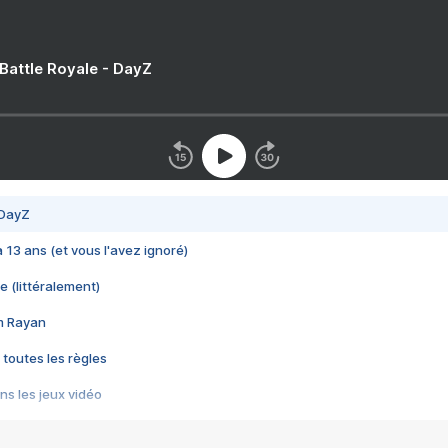
 Battle Royale - DayZ
 DayZ
 a 13 ans (et vous l'avez ignoré)
e (littéralement)
im Rayan
 toutes les règles
s les jeux vidéo
us choquant de Rockstar ? - Le scandale BULLY