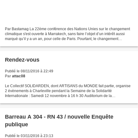
Par Bastamag La 22ème conférence des Nations Unies sur le changement
climatique s'est ouverte à Marrakech, sans faire l’objet d’un intérêt aussi
marqué qu’il y a un an, pour celle de Paris. Pourtant, le changement
climatique n’est déjà plus un lointain...
Rendez-vous
Publié le 08/11/2016 à 22:49
Par
attac08
Le Collectif SOLIDARDEN, dont ARTISANS du MONDE fait partie, organise
2 évènements à Charleville pendant la Semaine de la Solidarité
Internationale : Samedi 12 novembre à 16 h 30 Auditorium de la
Médiathèque Voyelles (entrée principale, Place J. Félix)Ciné-débat...
Barreau A 304 - RN 43 / nouvelle Enquête
publique
Publié le 03/11/2016 à 23:13