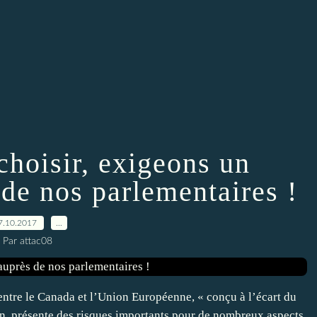
hoisir, exigeons un
de nos parlementaires !
7.10.2017
…
Par attac08
ntre le Canada et l’Union Européenne, « conçu à l’écart du
 présente des risques importants pour de nombreux aspects