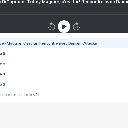
 DiCaprio et Tobey Maguire, c'est lui ! Rencontre avec Dam
bey Maguire, c'est lui ! Rencontre avec Damien Witecka
e 6
e 5
e 4
e 3
s créatrices de la VF !
e 2
e 1
e Mektoub My Love arrive enfin ! Rencontre avec Shaïn Boumedine et Sal