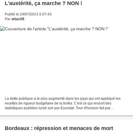
L'austérité, ça marche ? NON !
Publié le 24/07/2013 à 07:43
Par
attac08
La dette publique a le plus augmenté dans les pays qui ont appliqué les
recettes de rigueur budgétaire de la troïka. C'est ce qui ressort des
statistiques publiées lundi soir par Eurostat. Tour d'horizon fait par
latribune.fr. Réduire les dettes publiques...
Bordeaux : répression et menaces de mort