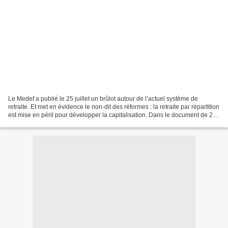
Le Medef a publié le 25 juillet un brûlot autour de l’actuel système de
retraite. Et met en évidence le non-dit des réformes : la retraite par répartition
est mise en péril pour développer la capitalisation. Dans le document de 28
pages, intitulé : «...