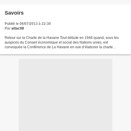
Savoirs
Publié le 06/07/2013 à 22:30
Par
attac08
Retour sur la Charte de la Havane Tout débute en 1946 quand, sous les
auspices du Conseil économique et social des Nations unies, est
convoquée la Conférence de La Havane en vue d’élaborer la charte
constitutive d’une organisation internationale du commerce....