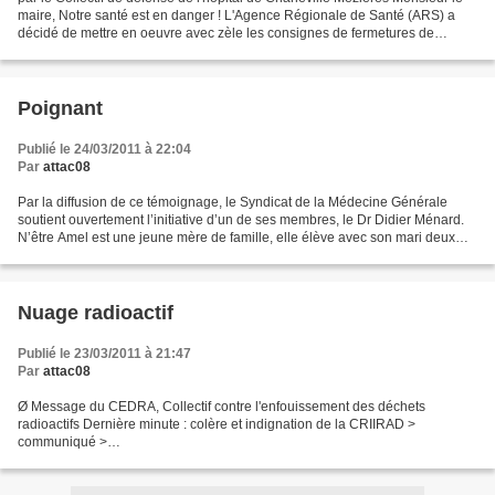
maire, Notre santé est en danger ! L'Agence Régionale de Santé (ARS) a
décidé de mettre en oeuvre avec zèle les consignes de fermetures de
services hospitaliers et de privatisation...
Poignant
Publié le 24/03/2011 à 22:04
Par
attac08
Par la diffusion de ce témoignage, le Syndicat de la Médecine Générale
soutient ouvertement l’initiative d’un de ses membres, le Dr Didier Ménard.
N’être Amel est une jeune mère de famille, elle élève avec son mari deux
charmantes petites filles. Lui...
Nuage radioactif
Publié le 23/03/2011 à 21:47
Par
attac08
Ø Message du CEDRA, Collectif contre l'enfouissement des déchets
radioactifs Dernière minute : colère et indignation de la CRIIRAD >
communiqué >
http://www.criirad.org/actualites/dossier2011/japon/11_03_23_Volet1der.pdf
Ø On peut suivre l’évolution de...