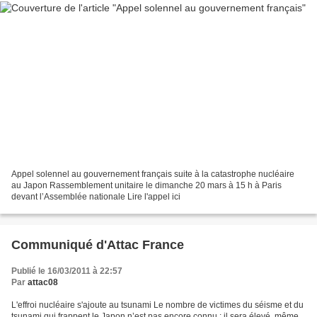
Appel solennel au gouvernement français suite à la catastrophe nucléaire
au Japon Rassemblement unitaire le dimanche 20 mars à 15 h à Paris
devant l’Assemblée nationale Lire l'appel ici
Communiqué d'Attac France
Publié le 16/03/2011 à 22:57
Par
attac08
L'effroi nucléaire s'ajoute au tsunami Le nombre de victimes du séisme et du
tsunami qui frappent le Japon n’est pas encore connu : il sera élevé, même