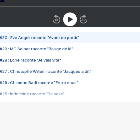
#30 : Eve Angeli raconte "Avant de partir"
#29 : MC Solaar raconte "Bouge de là"
28 : Lorie raconte "Je vais vite"
#27 : Christophe Willem raconte "Jacques a dit"
#26 : Chimène Badi raconte "Entre nous"
#25 : Indochine raconte "3e sexe"
#24 : Zaho raconte "C'est chelou"
#23 : Patrick Bruel raconte "Au café des délices"
#22 : Kyo raconte "Le chemin"
#21 : Nolwenn Leroy raconte "Cassé"