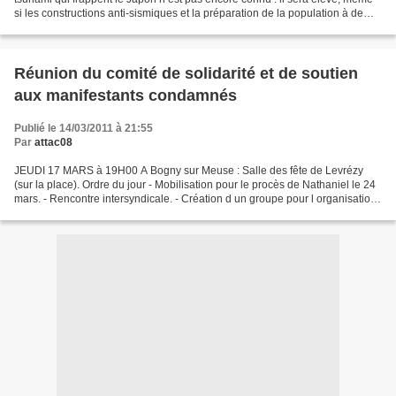
si les constructions anti-sismiques et la préparation de la population à de
tels événements ont pu...
Réunion du comité de solidarité et de soutien
aux manifestants condamnés
Publié le 14/03/2011 à 21:55
Par
attac08
JEUDI 17 MARS à 19H00 A Bogny sur Meuse : Salle des fête de Levrézy
(sur la place). Ordre du jour - Mobilisation pour le procès de Nathaniel le 24
mars. - Rencontre intersyndicale. - Création d un groupe pour l organisation
du gala de solidarité.