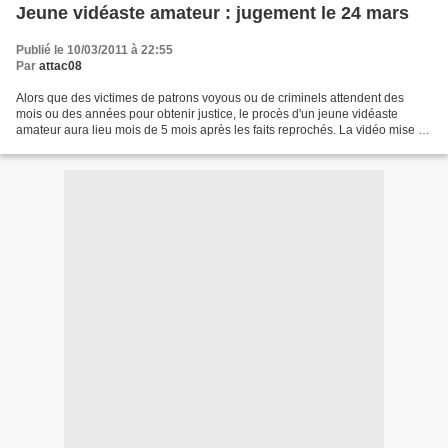
Jeune vidéaste amateur : jugement le 24 mars
Publié le 10/03/2011 à 22:55
Par
attac08
Alors que des victimes de patrons voyous ou de criminels attendent des
mois ou des années pour obtenir justice, le procès d'un jeune vidéaste
amateur aura lieu mois de 5 mois après les faits reprochés. La vidéo mise en
ligne sur You Tube montrait à l'évidence...