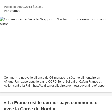
Publié le 26/09/2014 à 21:59
Par
attac08
Comment la nouvelle alliance du G8 menace la sécurité alimentaire en
Afrique. Un rapport publié par le CCFD-Terre Solidaire, Oxfam France et
Action contre la Faim http://ccfd-terresolidaire.org/infos/souverainete/rapport-
la-faim-un-4750?lien=image&ut...
« La France est le dernier pays communiste
avec la Corée du Nord »