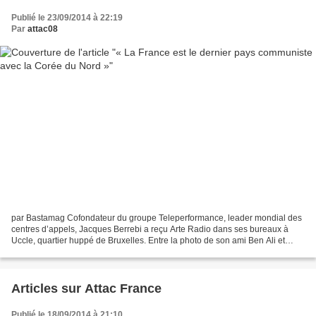
Publié le 23/09/2014 à 22:19
Par
attac08
par Bastamag Cofondateur du groupe Teleperformance, leader mondial des
centres d’appels, Jacques Berrebi a reçu Arte Radio dans ses bureaux à
Uccle, quartier huppé de Bruxelles. Entre la photo de son ami Ben Ali et
celle de sa femme Dominique, il explique...
Articles sur Attac France
Publié le 18/09/2014 à 21:10