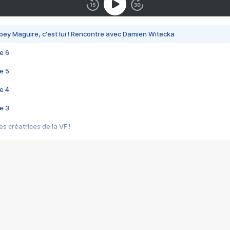
bey Maguire, c'est lui ! Rencontre avec Damien Witecka
e 6
e 5
e 4
e 3
s créatrices de la VF !
e 2
e 1
e Mektoub My Love arrive enfin ! Rencontre avec Shaïn Boumedine et Sal
i : après Toni en famille
elle réalise le bouleversant Dites lui que je l'aime