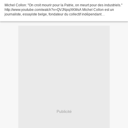
Michel Collon: "On croit mourir pour la Patrie, on meurt pour des industriels."
http://www.youtube.com/watch?v=QVJNpqXKMsA Michel Collon est un
journaliste, essayiste belge, fondateur du collectif indépendant
Investig’Action. Il possède un site Internet...
Publicité