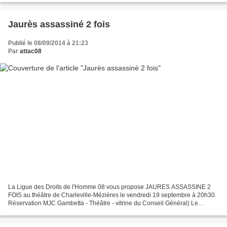
Jaurès assassiné 2 fois
Publié le 08/09/2014 à 21:23
Par
attac08
La Ligue des Droits de l'Homme 08 vous propose JAURES ASSASSINE 2
FOIS au théâtre de Charleville-Mézières le vendredi 19 septembre à 20h30.
Réservation MJC Gambetta - Théâtre - vitrine du Conseil Général) Le
spectacle commence le 31 juillet 1914... Jaurès...