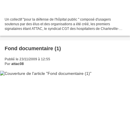
Un collectif "pour la défense de l'hôpital public " composé d'usagers
soutenus par des élus et des organisations a été créé, les premiers
signataires étant ATTAC, le syndicat CGT des hospitaliers de Charleville-
Mézières, la FSU 08, l'UD CGT, la Ligue...
Fond documentaire (1)
Publié le 23/11/2009 à 12:55
Par
attac08