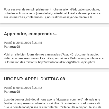
Pour essayer de remplir pleinement notre mission d'éducation populaire,
outre les actions à venir (ciné-débat, café-débat, théatre de rue, présence
sur les marchés, conférences...), nous allons essayer de mettre à la
disposition de tous sur ce blog, dans...
Apprendre, comprendre...
Publié le 20/11/2009 à 21:45
Par
attac08
Voici un site bien fourni de nos camarades d'Attac 45: documents audio,
vidéo et autres ressources, très utiles pour aider à l'éducation populaire et à
la formation des militants. http://www.local.attac.org/attac45/spip.php?
page=multimedia
URGENT: APPEL D'ATTAC 08
Publié le 09/11/2009 à 21:42
Par
attac08
Lors du dernier ciné-débat nous avons fait passer comme d'habitude une
feuille où les présents ont eu la possibilité d'inscrire leur coordonnées afin
que le comité local puisse les recontacter. Cette feuille a disparu le soir de la