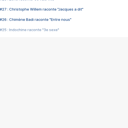
#27 : Christophe Willem raconte "Jacques a dit"
#26 : Chimène Badi raconte "Entre nous"
#25 : Indochine raconte "3e sexe"
#24 : Zaho raconte "C'est chelou"
#23 : Patrick Bruel raconte "Au café des délices"
#22 : Kyo raconte "Le chemin"
#21 : Nolwenn Leroy raconte "Cassé"
#20 : Patrick Hernandez raconte "Born to be alive"
#19 : Lorie raconte "Près de moi"
#18 : Michael Jones raconte "A nos actes manqués" (avec Jean-Jacque
#17 : Khaled raconte "Aïcha"
#16 : Corneille raconte "Parce qu'on vient de loin"