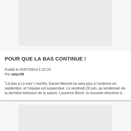
POUR QUE LA BAS CONTINUE !
Publié le 02/07/2014 à 22:33
Par
attac08
"Là-bas si j’y suis" c’est fini, Daniel Mermet ne sera plus à l’antenne en
septembre, et l’équipe est suspendue. Le vendredi 26 juin, au lendemain de
la dernière émission de la saison, Laurence Bloch, la nouvelle directrice de
France Inter mettait brutalement...