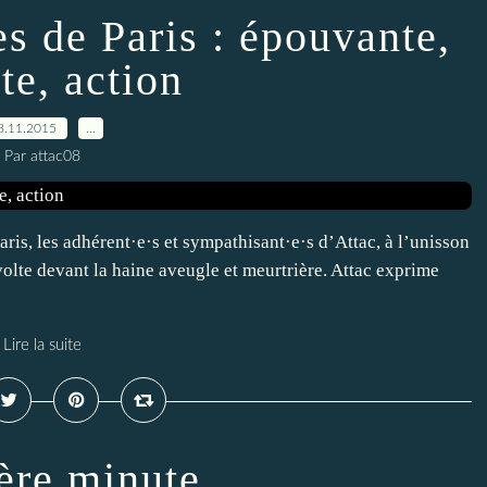
s de Paris : épouvante,
te, action
8.11.2015
…
Par attac08
is, les adhérent·e·s et sympathisant·e·s d’Attac, à l’unisson
volte devant la haine aveugle et meurtrière. Attac exprime
Lire la suite
ère minute