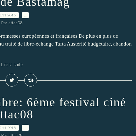
 de Bastamag
3.11.2015
…
Par attac08
s promesses européennes et françaises De plus en plus de
 traité de libre-échange Tafta Austérité budgétaire, abandon
Lire la suite
bre: 6ème festival ciné
ttac08
0.11.2015
…
Par attac08