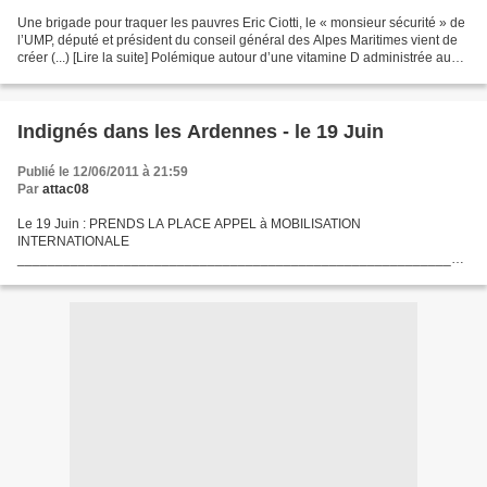
Une brigade pour traquer les pauvres Eric Ciotti, le « monsieur sécurité » de
l’UMP, député et président du conseil général des Alpes Maritimes vient de
créer (...) [Lire la suite] Polémique autour d’une vitamine D administrée aux
bébés D’un côté, la...
Indignés dans les Ardennes - le 19 Juin
Publié le 12/06/2011 à 21:59
Par
attac08
Le 19 Juin : PRENDS LA PLACE APPEL à MOBILISATION
INTERNATIONALE
___________________________________________________________
_____________________ Indignez-vous !! Réinventons une démocratie
réelle ensemble !! Rendez-vous sur la Place Ducale à Charleville-
Mézières,...