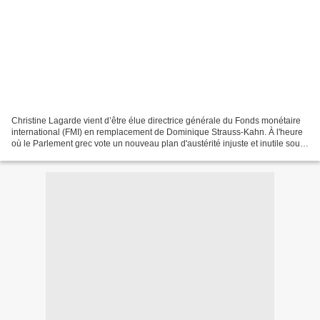
Christine Lagarde vient d’être élue directrice générale du Fonds monétaire
international (FMI) en remplacement de Dominique Strauss-Kahn. À l'heure
où le Parlement grec vote un nouveau plan d'austérité injuste et inutile sous
la pression de l'Union européenne...