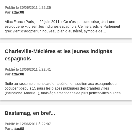
Publié le 30/06/2011 à 22:35
Par
attac08
Attac France,Paris, le 29 juin 2011 « Ce n’est pas une crise, c’est une
escroquerie », disent les indignés espagnols. Ce mercredi, le Parlement
grec vient d’adopter un nouveau plan d’austérité, symbole de
l’invraisemblable escroquerie qui a cours actuellement...
Charleville-Mézières et les jeunes indignés
espagnols
Publié le 13/06/2011 à 22:41
Par
attac08
Suite au rassemblement carolomacérien en soutien aux espagnols qui
occupent depuis 15 jours les places publiques des grandes villes
(Barcelone, Madrid...), mais également dans de plus petites villes ou des
villages, voici un micro trottoir réalisé dans...
Bastamag, en bref...
Publié le 12/06/2011 à 22:07
Par
attac08