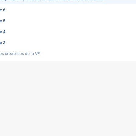
e 6
e 5
e 4
e 3
s créatrices de la VF !
e 2
e 1
e Mektoub My Love arrive enfin ! Rencontre avec Shaïn Boumedine et Sal
i : après Toni en famille
elle réalise le bouleversant Dites lui que je l'aime
ais ! Rencontre autour de Vie privée de Rebecca Zlotowski
 de Marguerite, Grave... Rencontre avec Ella Rumpf