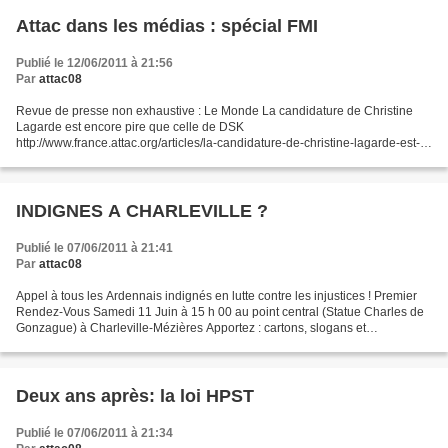
Attac dans les médias : spécial FMI
Publié le 12/06/2011 à 21:56
Par
attac08
Revue de presse non exhaustive : Le Monde La candidature de Christine
Lagarde est encore pire que celle de DSK
http://www.france.attac.org/articles/la-candidature-de-christine-lagarde-est-
encore-pire-que-celle-de-dsk Politis FMI : avec Aurélie Trouvé,...
INDIGNES A CHARLEVILLE ?
Publié le 07/06/2011 à 21:41
Par
attac08
Appel à tous les Ardennais indignés en lutte contre les injustices ! Premier
Rendez-Vous Samedi 11 Juin à 15 h 00 au point central (Statue Charles de
Gonzague) à Charleville-Mézières Apportez : cartons, slogans et
indignations ... et votre chaise pour...
Deux ans après: la loi HPST
Publié le 07/06/2011 à 21:34