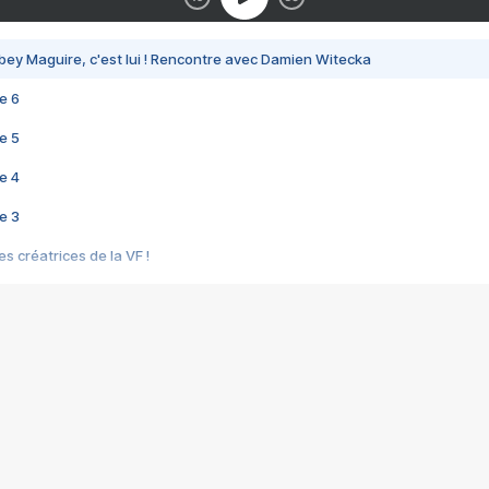
bey Maguire, c'est lui ! Rencontre avec Damien Witecka
e 6
e 5
e 4
e 3
s créatrices de la VF !
e 2
e 1
e Mektoub My Love arrive enfin ! Rencontre avec Shaïn Boumedine et Sal
i : après Toni en famille
elle réalise le bouleversant Dites lui que je l'aime