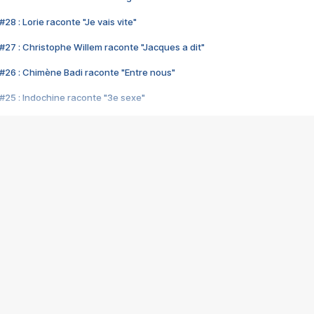
28 : Lorie raconte "Je vais vite"
#27 : Christophe Willem raconte "Jacques a dit"
#26 : Chimène Badi raconte "Entre nous"
#25 : Indochine raconte "3e sexe"
#24 : Zaho raconte "C'est chelou"
#23 : Patrick Bruel raconte "Au café des délices"
#22 : Kyo raconte "Le chemin"
#21 : Nolwenn Leroy raconte "Cassé"
#20 : Patrick Hernandez raconte "Born to be alive"
#19 : Lorie raconte "Près de moi"
#18 : Michael Jones raconte "A nos actes manqués" (avec Jean-Jacque
#17 : Khaled raconte "Aïcha"