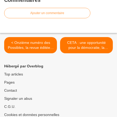
Commentaires
Ajouter un commentaire
< Onzième numéro des
CETA : une opportunité
Possibles, la revue éditée à
pour la démocratie, la
l’initiative du Conseil
signature doit être ajournée
scientifique d’Attac
>
Hébergé par Overblog
Top articles
Pages
Contact
Signaler un abus
C.G.U.
Cookies et données personnelles